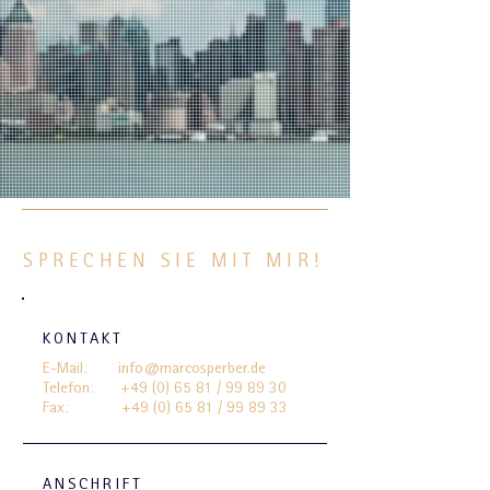
SPRECHEN SIE MIT MIR!
KONTAKT
E-Mail:
info@marcosperber.de
Telefon: +49 (0) 65 81 / 99 89 30
Fax:
+49 (0) 65 81
/ 99 89 33
ANSCHRIFT